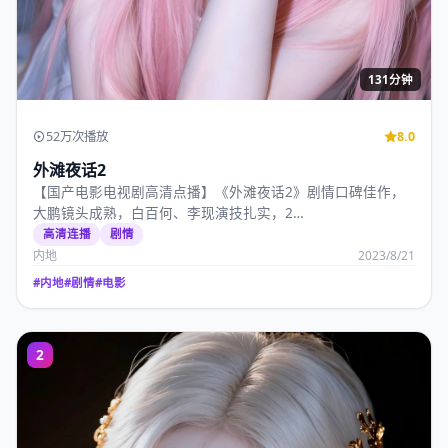
131分钟
52万次播放
8.0
外滩夜话2
【国产电影电视剧高清点播】《外滩夜话2》剧情口碑佳作，
大鹏镜头成熟，白百何、李现演技扎实，2…
高清连播
剧情
内地
2023/8/21
#
内地
#
剧情
#
电影
2