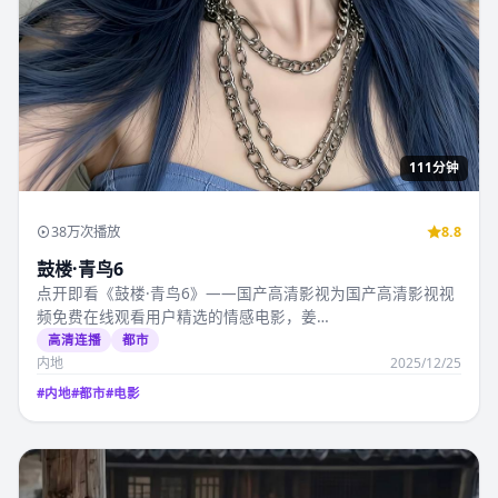
111分钟
38万次播放
8.8
鼓楼·青鸟6
点开即看《鼓楼·青鸟6》——国产高清影视为国产高清影视视
频免费在线观看用户精选的情感电影，姜…
高清连播
都市
内地
2025/12/25
#
内地
#
都市
#
电影