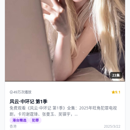
23集
49万次播放
9.1
风云·中环记 第1季
免费观看《风云·中环记 第1季》全集：2025年旺角犯罪电视
剧，卡司谢霆锋、张曼玉、吴镇宇，…
港台精选
犯罪
香港
2025/3/22