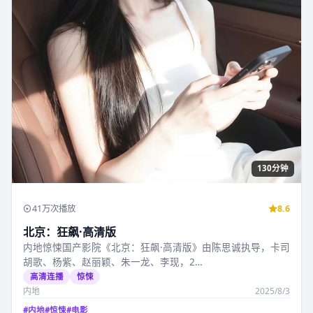
130分钟
41万次播放
8.6
北京：狂飙·高清版
内地惊悚国产影院《北京：狂飙·高清版》由陈思诚执导，卡司
胡歌、杨紫、赵丽颖、朱一龙、李现，2…
高清连播
惊悚
内地
2025/8/3
#
内地
#
惊悚
#
电影