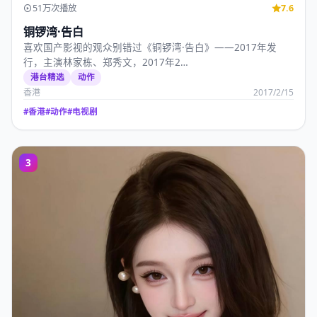
51万次播放
7.6
铜锣湾·告白
喜欢国产影视的观众别错过《铜锣湾·告白》——2017年发
行，主演林家栋、郑秀文，2017年2…
港台精选
动作
香港
2017/2/15
#
香港
#
动作
#
电视剧
3