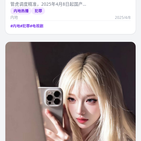
管虎调度精准，2025年4月8日起国产…
内地热播
犯罪
内地
2025/4/8
#
内地
#
犯罪
#
电视剧