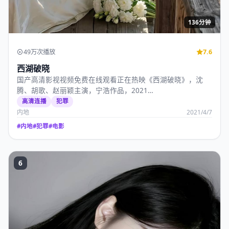
136分钟
49万次播放
7.6
西湖破晓
国产高清影视视频免费在线观看正在热映《西湖破晓》，沈
腾、胡歌、赵丽颖主演，宁浩作品，2021…
高清连播
犯罪
内地
2021/4/7
#
内地
#
犯罪
#
电影
6