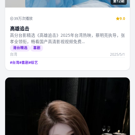
第12期
39万次播放
9.0
高雄追击
高分台影精选《高雄追击》2025年台湾热映，蔡明亮执导，张
孝全领衔，畅看国产高清影视视频免费…
港台精选
喜剧
台湾
2025/5/1
#
台湾
#
喜剧
#
综艺