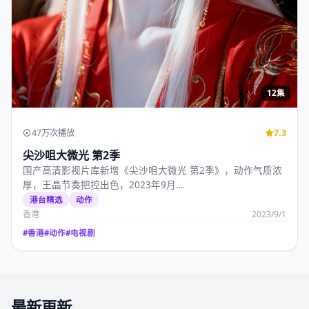
12集
47万次播放
7.3
尖沙咀大微光 第2季
国产高清影视片库新增《尖沙咀大微光 第2季》，动作气质浓
厚，王晶节奏把控出色，2023年9月…
港台精选
动作
香港
2023/9/1
#
香港
#
动作
#
电视剧
最新更新