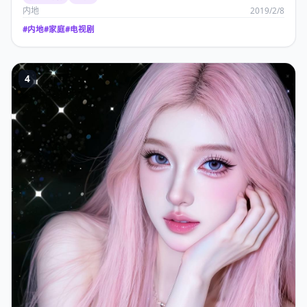
内地
2019/2/8
#
内地
#
家庭
#
电视剧
4