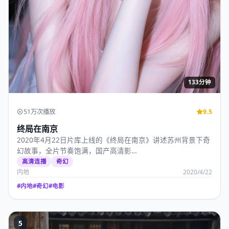
133分钟
51万次播放
9.5
终局在南京
2020年4月22日片库上线的《终局在南京》讲述苏州背景下奇
幻故事，全片节奏饱满，国产高清影…
高清连播
奇幻
内地
2020/4/22
#
内地
#
奇幻
#
电影
5