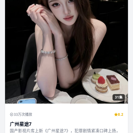
31集
33万次播放
8.2
广州星途7
国产影视片库上新《广州星途7》，犯罪剧情紧凑口碑上扬，