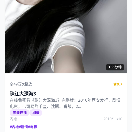
136分钟
49万次播放
9.7
珠江大深海3
在线免费看《珠江大深海3》完整版：2010年西安发行，剧情
电影，卡司易烊千玺、沈腾、肖战，2…
高清连播
剧情
内地
2010/11/10
#
内地
#
剧情
#
电影