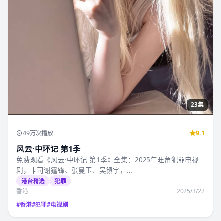
23集
49万次播放
9.1
风云·中环记 第1季
免费观看《风云·中环记 第1季》全集：2025年旺角犯罪电视
剧，卡司谢霆锋、张曼玉、吴镇宇，…
港台精选
犯罪
香港
2025/3/22
#
香港
#
犯罪
#
电视剧