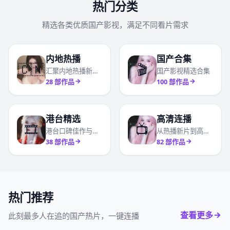
热门分类
精选各类优质国产影视，满足不同看片需求
内地热播
国产合集
🇨🇳
🎬
汇聚内地热播新剧与高分口碑国产剧
国产影视精选合集
28
部作品
100
部作品
港台精选
高清连播
🎞️
📺
港台口碑佳作与经典精选合辑
从热播新片到高分口碑影视全收录
38
部作品
82
部作品
热门推荐
查看更多
此刻最多人在追的国产热片，一键连播