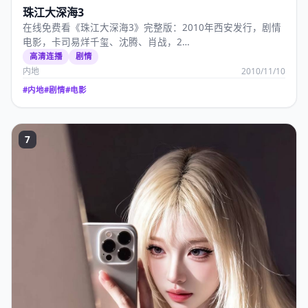
珠江大深海3
在线免费看《珠江大深海3》完整版：2010年西安发行，剧情
电影，卡司易烊千玺、沈腾、肖战，2…
高清连播
剧情
内地
2010/11/10
#
内地
#
剧情
#
电影
7